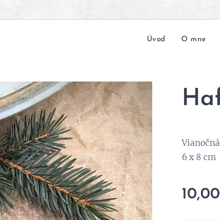
Úvod
O mne
Ha
Vianočná
6 x 8 cm
10,0