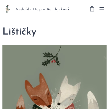
Nadežda Hogan Bombjaková
Lištičky