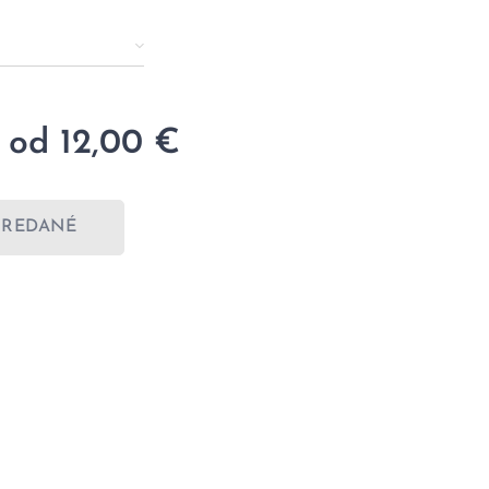
 od
12,00
€
PREDANÉ