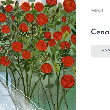
Veľkosť
Cena
VY